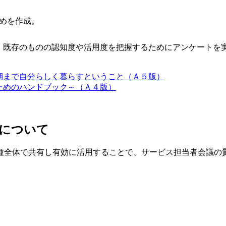
めを作成。
、既存のものの認知度や活用度を把握するためにアンケートを
期まで自分らしく暮らすということ（Ａ５版）
ためのハンドブック～（Ａ４版）
について
種全体
で共有し有効に活用することで、サービス担当者会議の