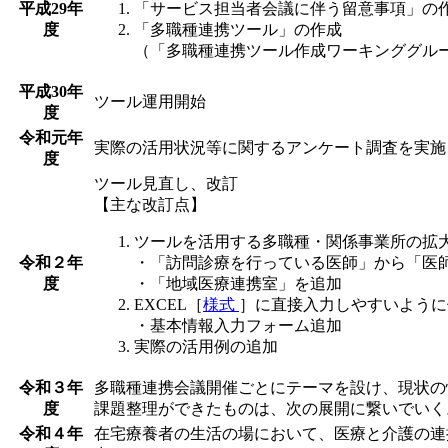
平成29年
「サービス担当者会議に伴う留意事項」の
度
「多職種連携ツール」の作成
（「多職種連携ツール作成ワーキンググル
平成30年
ツール運用開始
度
令和元年
実際の活用状況等に関するアンケート調査を実施
度
ツール見直し、改訂
【主な改訂点】
ツールを活用する多職種・関係事業所の拡
令和２年
・「訪問診療を行っている医師」から「医
度
・「地域医療連携室」を追加
EXCEL［
様式
］に直接入力しやすいように
・基本情報入力フォーム追加
実際の活用例の追加
令和３年
多職種連携会議開催ごとにテーマを設け、現状の
度
課題整理ができたものは、次の展開に繋いでいく
令和４年
在宅療養者の生活の場において、医療と介護の連