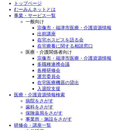
トップページ
むーみんネットとは
事業・サービス一覧
一般向け
宗像市・福津市医療・介護資源情報
出前講座
在宅ホスピスを語る会
在宅療養に関する相談窓口
医療・介護関係者向け
宗像市・福津市医療・介護資源情報
多職種連携会議
各種研修会
運営委員会
在宅医療機器の貸出
入退院支援
医療・介護資源情報検索
病院をさがす
歯科をさがす
保険薬局をさがす
事業所・施設をさがす
研修会・講座一覧