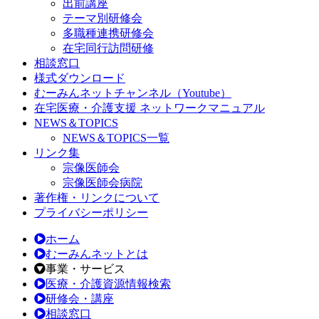
出前講座
テーマ別研修会
多職種連携研修会
在宅同行訪問研修
相談窓口
様式ダウンロード
むーみんネットチャンネル（Youtube）
在宅医療・介護支援 ネットワークマニュアル
NEWS＆TOPICS
NEWS＆TOPICS一覧
リンク集
宗像医師会
宗像医師会病院
著作権・リンクについて
プライバシーポリシー
ホーム
むーみんネットとは
事業・サービス
医療・介護資源情報検索
研修会・講座
相談窓口