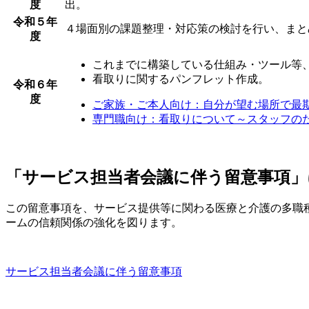
度
出。
令和５年
４場面別の課題整理・対応策の検討を行い、まと
度
これまでに構築している仕組み・ツール等
看取りに関するパンフレット作成。
令和６年
度
ご家族・ご本人向け：自分が望む場所で最
専門職向け：看取りについて～スタッフの
「サービス担当者会議に伴う留意事項」
この留意事項を、
サービス提供等に関わる医療と介護の多職
ームの信頼関係の強化を図ります。
サービス担当者会議に伴う留意事項